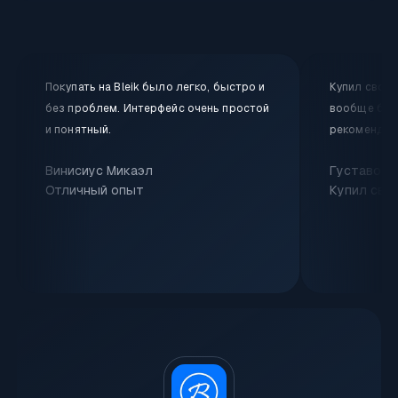
Покупать на Bleik было легко, быстро и
Купил свой 
без проблем. Интерфейс очень простой
вообще без 
и понятный.
рекомендую!
Винисиус Микаэл
Густаво
Отличный опыт
Купил сво