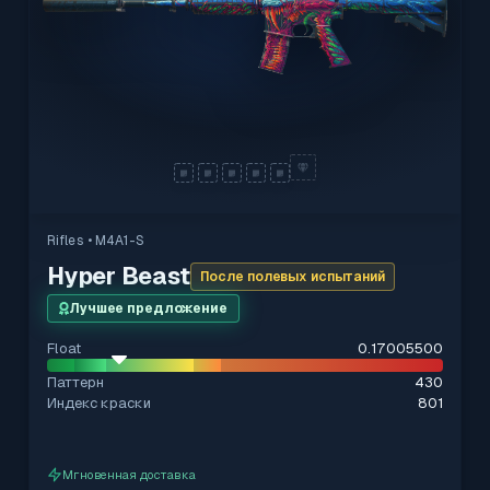
Rifles
• M4A1-S
Hyper Beast
После полевых испытаний
Лучшее предложение
Float
0.17005500
Паттерн
430
Индекс краски
801
Мгновенная доставка